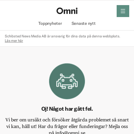
meny
Hem
Toppnyheter
Senaste nytt
Schibsted News Media AB är ansvarig för dina data på denna webbplats.
Läs mer här
Oj! Något har gått fel.
Vi ber om ursäkt och försöker åtgärda problemet så snart
vi kan, håll ut! Har du frågor eller funderingar? Mejla oss
på info@omni.se