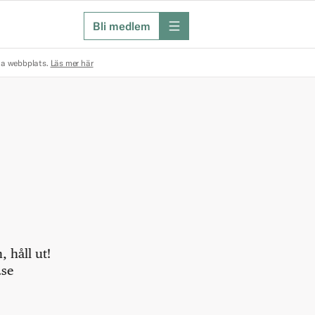
Bli medlem
meny
na webbplats.
Läs mer här
 håll ut!
.se