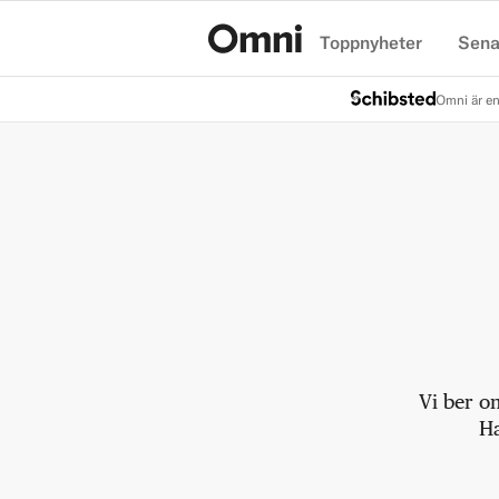
Toppnyheter
Sena
Hem
Omni är en
Vi ber o
Ha