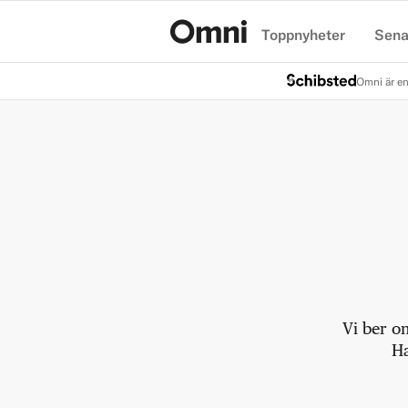
Toppnyheter
Sena
Hem
Omni är en
Vi ber o
Ha