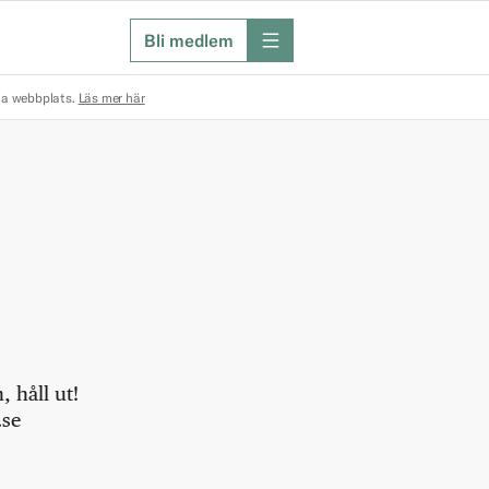
Bli medlem
meny
na webbplats.
Läs mer här
 håll ut!
.se