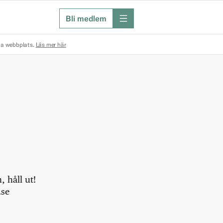
Bli medlem
meny
na webbplats.
Läs mer här
 håll ut!
.se