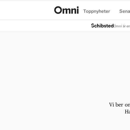
Toppnyheter
Sena
Hem
Omni är en
Vi ber o
Ha