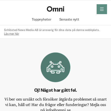
meny
Hem
Toppnyheter
Senaste nytt
Schibsted News Media AB är ansvarig för dina data på denna webbplats.
Läs mer här
Oj! Något har gått fel.
Vi ber om ursäkt och försöker åtgärda problemet så snart
vi kan, håll ut! Har du frågor eller funderingar? Mejla oss
på info@omni.se