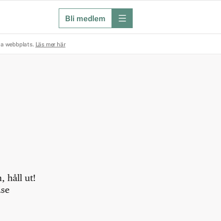
Bli medlem
meny
na webbplats.
Läs mer här
 håll ut!
.se