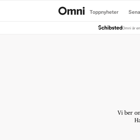
Toppnyheter
Sena
Hem
Omni är en
Vi ber o
Ha