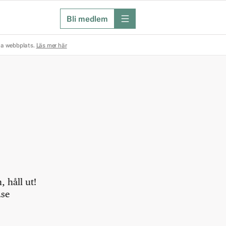
Bli medlem
meny
na webbplats.
Läs mer här
 håll ut!
.se