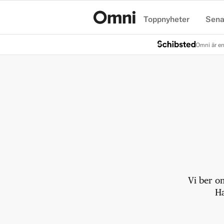
Toppnyheter
Sena
Hem
Omni är en
Vi ber o
Ha