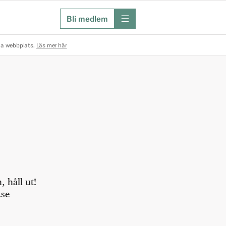
Bli medlem
meny
na webbplats.
Läs mer här
 håll ut!
.se