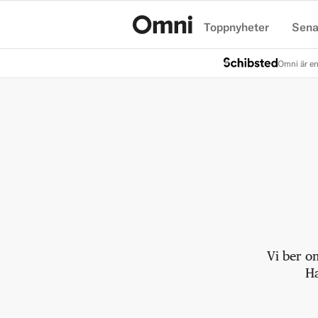
Toppnyheter
Sena
Hem
Omni är en
Vi ber o
Ha