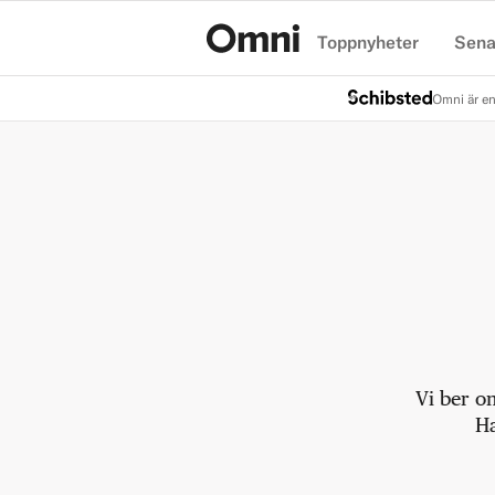
Toppnyheter
Sena
Hem
Omni är en
Vi ber o
Ha