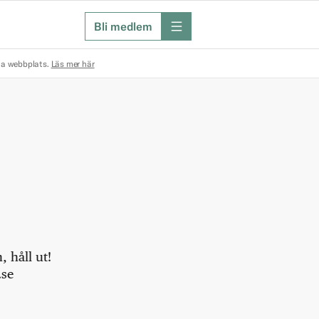
Bli medlem
meny
na webbplats.
Läs mer här
 håll ut!
.se