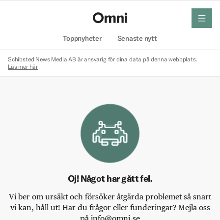
meny
Hem
Toppnyheter
Senaste nytt
Schibsted News Media AB är ansvarig för dina data på denna webbplats.
Läs mer här
Oj! Något har gått fel.
Vi ber om ursäkt och försöker åtgärda problemet så snart
vi kan, håll ut! Har du frågor eller funderingar? Mejla oss
på info@omni.se