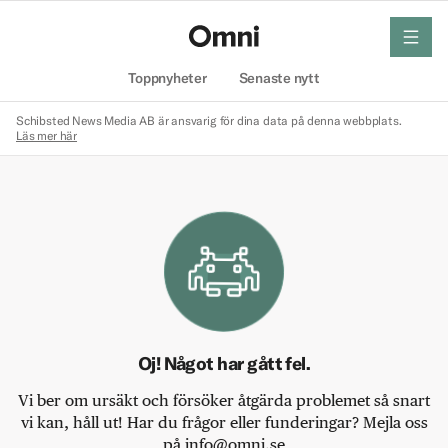
meny
Hem
Toppnyheter
Senaste nytt
Schibsted News Media AB är ansvarig för dina data på denna webbplats.
Läs mer här
Oj! Något har gått fel.
Vi ber om ursäkt och försöker åtgärda problemet så snart
vi kan, håll ut! Har du frågor eller funderingar? Mejla oss
på info@omni.se