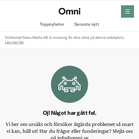
meny
Hem
Toppnyheter
Senaste nytt
Schibsted News Media AB är ansvarig för dina data på denna webbplats.
Läs mer här
Oj! Något har gått fel.
Vi ber om ursäkt och försöker åtgärda problemet så snart
vi kan, håll ut! Har du frågor eller funderingar? Mejla oss
på info@omni.se