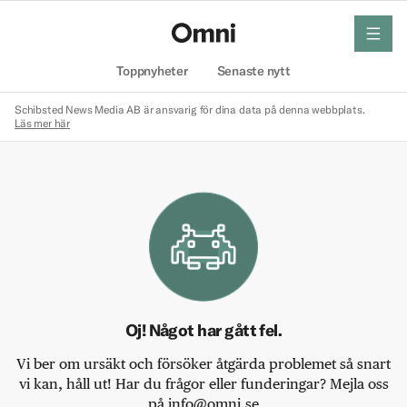
meny
Hem
Toppnyheter
Senaste nytt
Schibsted News Media AB är ansvarig för dina data på denna webbplats.
Läs mer här
Oj! Något har gått fel.
Vi ber om ursäkt och försöker åtgärda problemet så snart
vi kan, håll ut! Har du frågor eller funderingar? Mejla oss
på info@omni.se