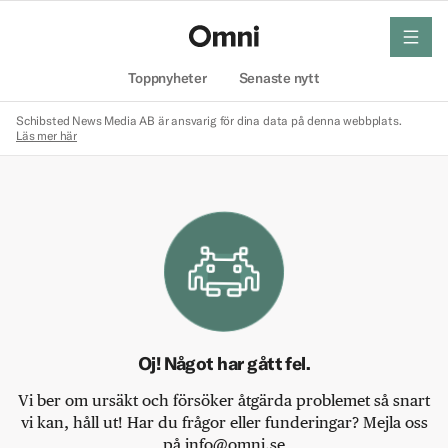
meny
Hem
Toppnyheter
Senaste nytt
Schibsted News Media AB är ansvarig för dina data på denna webbplats.
Läs mer här
Oj! Något har gått fel.
Vi ber om ursäkt och försöker åtgärda problemet så snart
vi kan, håll ut! Har du frågor eller funderingar? Mejla oss
på info@omni.se