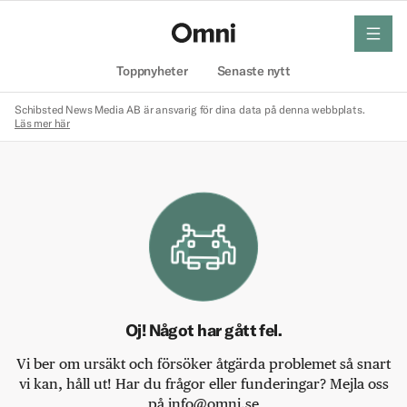
meny
Hem
Toppnyheter
Senaste nytt
Schibsted News Media AB är ansvarig för dina data på denna webbplats.
Läs mer här
Oj! Något har gått fel.
Vi ber om ursäkt och försöker åtgärda problemet så snart
vi kan, håll ut! Har du frågor eller funderingar? Mejla oss
på info@omni.se