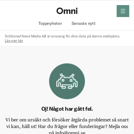
meny
Hem
Toppnyheter
Senaste nytt
Schibsted News Media AB är ansvarig för dina data på denna webbplats.
Läs mer här
Oj! Något har gått fel.
Vi ber om ursäkt och försöker åtgärda problemet så snart
vi kan, håll ut! Har du frågor eller funderingar? Mejla oss
på info@omni.se