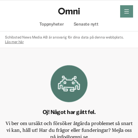
meny
Hem
Toppnyheter
Senaste nytt
Schibsted News Media AB är ansvarig för dina data på denna webbplats.
Läs mer här
Oj! Något har gått fel.
Vi ber om ursäkt och försöker åtgärda problemet så snart
vi kan, håll ut! Har du frågor eller funderingar? Mejla oss
på info@omni.se