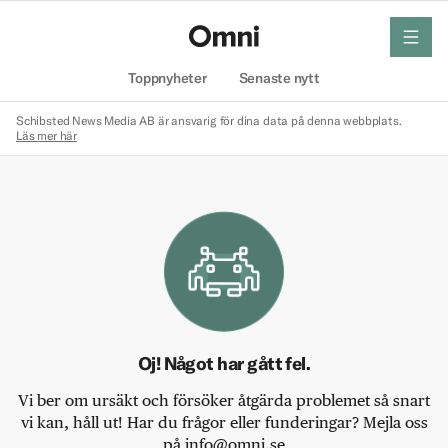
meny
Hem
Toppnyheter
Senaste nytt
Schibsted News Media AB är ansvarig för dina data på denna webbplats.
Läs mer här
Oj! Något har gått fel.
Vi ber om ursäkt och försöker åtgärda problemet så snart
vi kan, håll ut! Har du frågor eller funderingar? Mejla oss
på info@omni.se