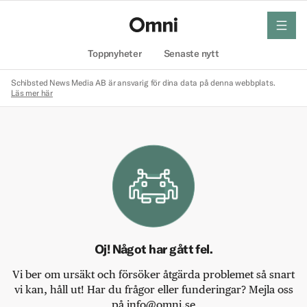
meny
Hem
Toppnyheter
Senaste nytt
Schibsted News Media AB är ansvarig för dina data på denna webbplats.
Läs mer här
Oj! Något har gått fel.
Vi ber om ursäkt och försöker åtgärda problemet så snart
vi kan, håll ut! Har du frågor eller funderingar? Mejla oss
på info@omni.se