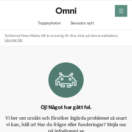
meny
Hem
Toppnyheter
Senaste nytt
Schibsted News Media AB är ansvarig för dina data på denna webbplats.
Läs mer här
Oj! Något har gått fel.
Vi ber om ursäkt och försöker åtgärda problemet så snart
vi kan, håll ut! Har du frågor eller funderingar? Mejla oss
på info@omni.se