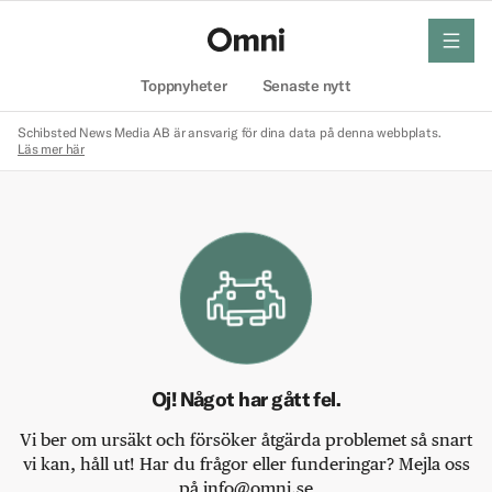
meny
Hem
Toppnyheter
Senaste nytt
Schibsted News Media AB är ansvarig för dina data på denna webbplats.
Läs mer här
Oj! Något har gått fel.
Vi ber om ursäkt och försöker åtgärda problemet så snart
vi kan, håll ut! Har du frågor eller funderingar? Mejla oss
på info@omni.se