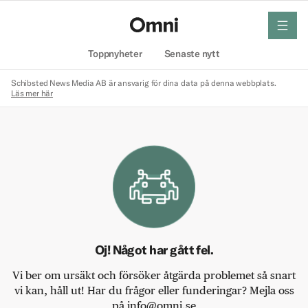
meny
Hem
Toppnyheter
Senaste nytt
Schibsted News Media AB är ansvarig för dina data på denna webbplats.
Läs mer här
Oj! Något har gått fel.
Vi ber om ursäkt och försöker åtgärda problemet så snart
vi kan, håll ut! Har du frågor eller funderingar? Mejla oss
på info@omni.se