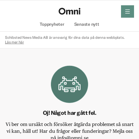
meny
Hem
Toppnyheter
Senaste nytt
Schibsted News Media AB är ansvarig för dina data på denna webbplats.
Läs mer här
Oj! Något har gått fel.
Vi ber om ursäkt och försöker åtgärda problemet så snart
vi kan, håll ut! Har du frågor eller funderingar? Mejla oss
på info@omni.se