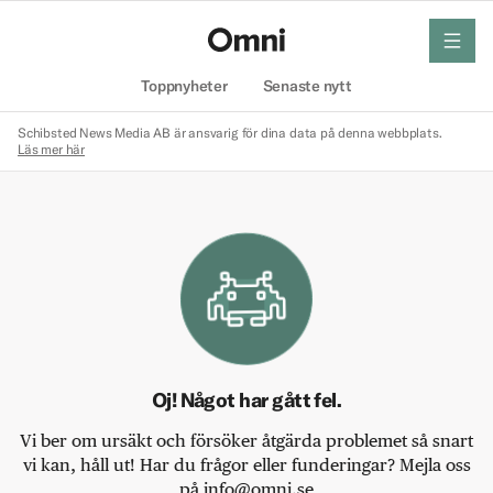
meny
Hem
Toppnyheter
Senaste nytt
Schibsted News Media AB är ansvarig för dina data på denna webbplats.
Läs mer här
Oj! Något har gått fel.
Vi ber om ursäkt och försöker åtgärda problemet så snart
vi kan, håll ut! Har du frågor eller funderingar? Mejla oss
på info@omni.se