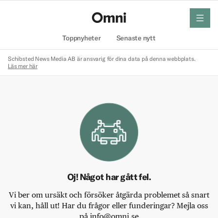
meny
Hem
Toppnyheter
Senaste nytt
Schibsted News Media AB är ansvarig för dina data på denna webbplats.
Läs mer här
Oj! Något har gått fel.
Vi ber om ursäkt och försöker åtgärda problemet så snart
vi kan, håll ut! Har du frågor eller funderingar? Mejla oss
på info@omni.se