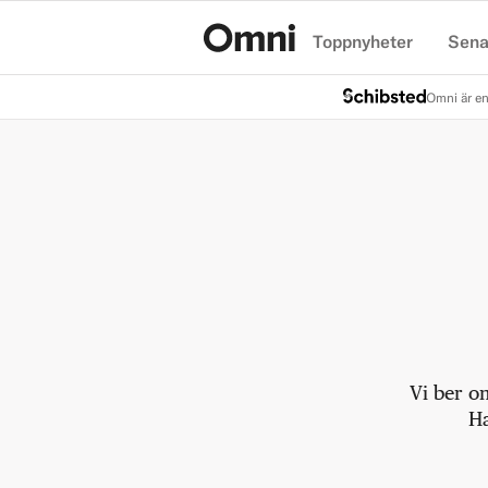
Toppnyheter
Sena
Hem
Omni är en
Vi ber o
Ha