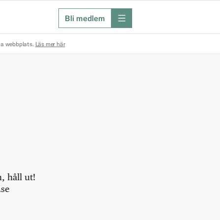
Bli medlem
meny
na webbplats.
Läs mer här
 håll ut!
.se