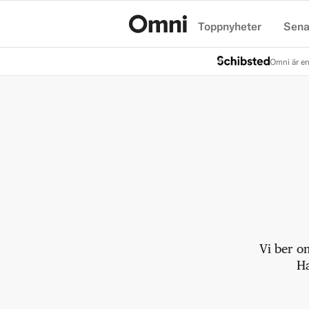
Toppnyheter
Sena
Hem
Omni är en
Vi ber o
Ha