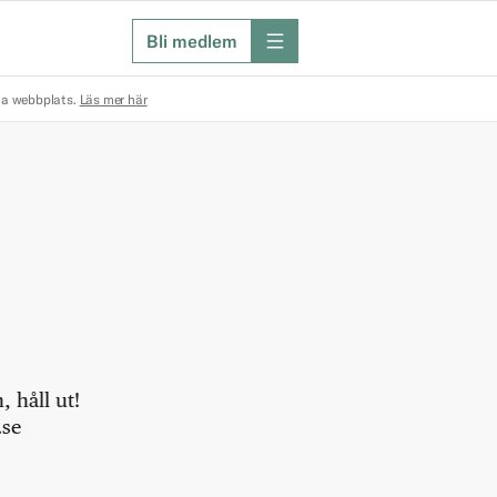
Bli medlem
meny
na webbplats.
Läs mer här
 håll ut!
.se