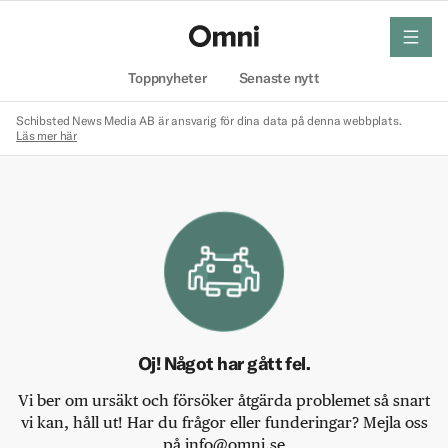
meny
Hem
Toppnyheter
Senaste nytt
Schibsted News Media AB är ansvarig för dina data på denna webbplats.
Läs mer här
Oj! Något har gått fel.
Vi ber om ursäkt och försöker åtgärda problemet så snart
vi kan, håll ut! Har du frågor eller funderingar? Mejla oss
på info@omni.se