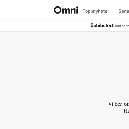
Toppnyheter
Sena
Hem
Omni är en
Vi ber o
Ha