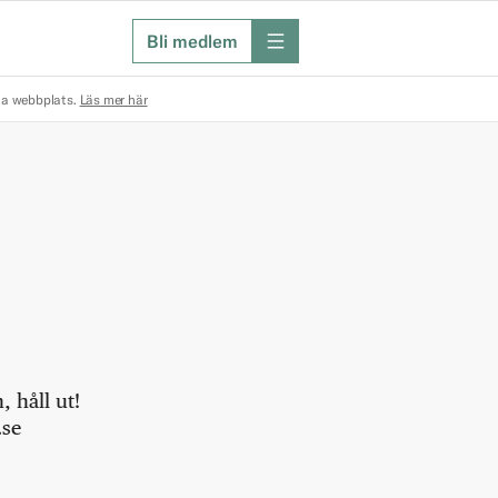
Bli medlem
meny
na webbplats.
Läs mer här
 håll ut!
.se