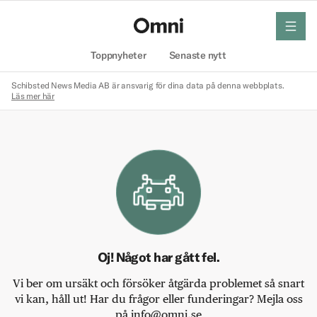
meny
Hem
Toppnyheter
Senaste nytt
Schibsted News Media AB är ansvarig för dina data på denna webbplats.
Läs mer här
Oj! Något har gått fel.
Vi ber om ursäkt och försöker åtgärda problemet så snart
vi kan, håll ut! Har du frågor eller funderingar? Mejla oss
på info@omni.se