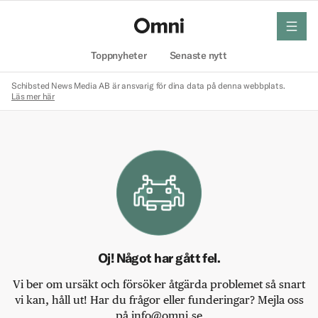
meny
Hem
Toppnyheter
Senaste nytt
Schibsted News Media AB är ansvarig för dina data på denna webbplats.
Läs mer här
Oj! Något har gått fel.
Vi ber om ursäkt och försöker åtgärda problemet så snart
vi kan, håll ut! Har du frågor eller funderingar? Mejla oss
på info@omni.se