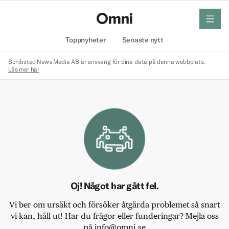
meny
Hem
Toppnyheter
Senaste nytt
Schibsted News Media AB är ansvarig för dina data på denna webbplats.
Läs mer här
Oj! Något har gått fel.
Vi ber om ursäkt och försöker åtgärda problemet så snart
vi kan, håll ut! Har du frågor eller funderingar? Mejla oss
på info@omni.se