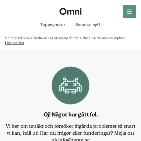
meny
Hem
Toppnyheter
Senaste nytt
Schibsted News Media AB är ansvarig för dina data på denna webbplats.
Läs mer här
Oj! Något har gått fel.
Vi ber om ursäkt och försöker åtgärda problemet så snart
vi kan, håll ut! Har du frågor eller funderingar? Mejla oss
på info@omni.se