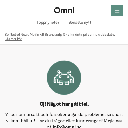
meny
Hem
Toppnyheter
Senaste nytt
Schibsted News Media AB är ansvarig för dina data på denna webbplats.
Läs mer här
Oj! Något har gått fel.
Vi ber om ursäkt och försöker åtgärda problemet så snart
vi kan, håll ut! Har du frågor eller funderingar? Mejla oss
på info@omni.se