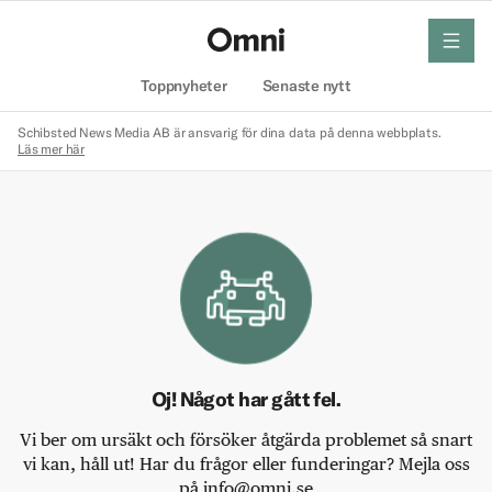
meny
Hem
Toppnyheter
Senaste nytt
Schibsted News Media AB är ansvarig för dina data på denna webbplats.
Läs mer här
Oj! Något har gått fel.
Vi ber om ursäkt och försöker åtgärda problemet så snart
vi kan, håll ut! Har du frågor eller funderingar? Mejla oss
på info@omni.se