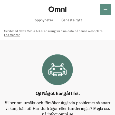
meny
Hem
Toppnyheter
Senaste nytt
Schibsted News Media AB är ansvarig för dina data på denna webbplats.
Läs mer här
Oj! Något har gått fel.
Vi ber om ursäkt och försöker åtgärda problemet så snart
vi kan, håll ut! Har du frågor eller funderingar? Mejla oss
på info@omni.se