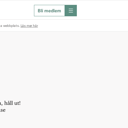
Bli medlem
meny
na webbplats.
Läs mer här
 håll ut!
.se