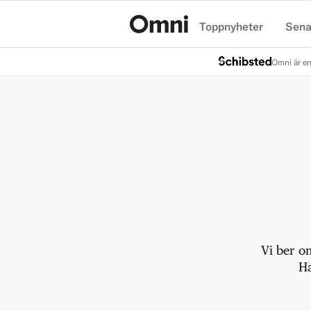
Toppnyheter
Sena
Hem
Omni är en
Vi ber o
Ha