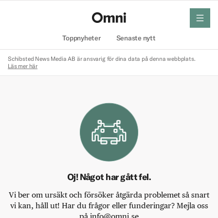
meny
Hem
Toppnyheter
Senaste nytt
Schibsted News Media AB är ansvarig för dina data på denna webbplats.
Läs mer här
Oj! Något har gått fel.
Vi ber om ursäkt och försöker åtgärda problemet så snart
vi kan, håll ut! Har du frågor eller funderingar? Mejla oss
på info@omni.se