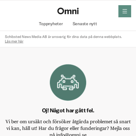
meny
Hem
Toppnyheter
Senaste nytt
Schibsted News Media AB är ansvarig för dina data på denna webbplats.
Läs mer här
Oj! Något har gått fel.
Vi ber om ursäkt och försöker åtgärda problemet så snart
vi kan, håll ut! Har du frågor eller funderingar? Mejla oss
på info@omni.se