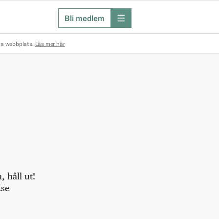
Bli medlem
meny
na webbplats.
Läs mer här
 håll ut!
.se