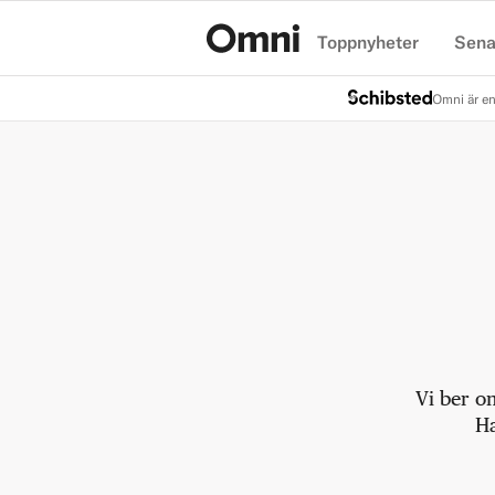
Toppnyheter
Sena
Hem
Omni är en
Vi ber o
Ha