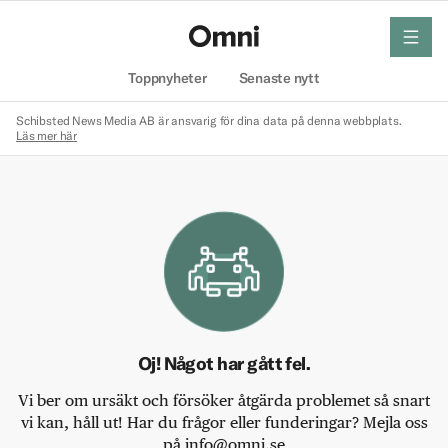
meny
Hem
Toppnyheter
Senaste nytt
Schibsted News Media AB är ansvarig för dina data på denna webbplats.
Läs mer här
Oj! Något har gått fel.
Vi ber om ursäkt och försöker åtgärda problemet så snart
vi kan, håll ut! Har du frågor eller funderingar? Mejla oss
på info@omni.se