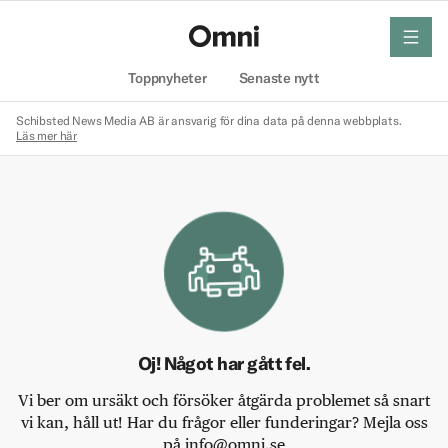
meny
Hem
Toppnyheter
Senaste nytt
Schibsted News Media AB är ansvarig för dina data på denna webbplats.
Läs mer här
Oj! Något har gått fel.
Vi ber om ursäkt och försöker åtgärda problemet så snart
vi kan, håll ut! Har du frågor eller funderingar? Mejla oss
på info@omni.se