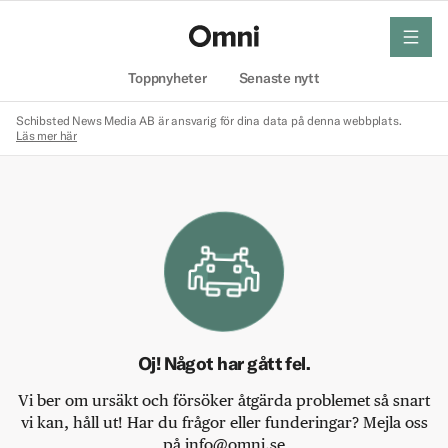
meny
Hem
Toppnyheter
Senaste nytt
Schibsted News Media AB är ansvarig för dina data på denna webbplats.
Läs mer här
Oj! Något har gått fel.
Vi ber om ursäkt och försöker åtgärda problemet så snart
vi kan, håll ut! Har du frågor eller funderingar? Mejla oss
på info@omni.se