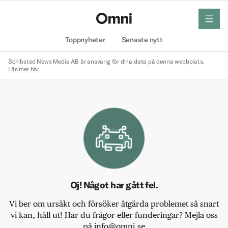
meny
Hem
Toppnyheter
Senaste nytt
Schibsted News Media AB är ansvarig för dina data på denna webbplats.
Läs mer här
Oj! Något har gått fel.
Vi ber om ursäkt och försöker åtgärda problemet så snart
vi kan, håll ut! Har du frågor eller funderingar? Mejla oss
på info@omni.se