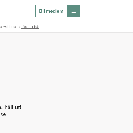
Bli medlem
meny
na webbplats.
Läs mer här
 håll ut!
.se