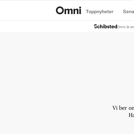
Toppnyheter
Sena
Hem
Omni är en
Vi ber o
Ha