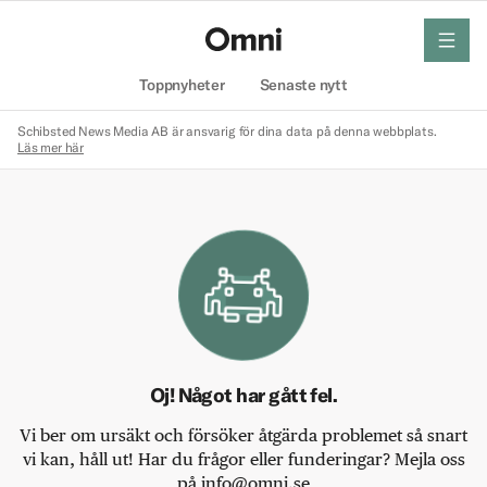
meny
Hem
Toppnyheter
Senaste nytt
Schibsted News Media AB är ansvarig för dina data på denna webbplats.
Läs mer här
Oj! Något har gått fel.
Vi ber om ursäkt och försöker åtgärda problemet så snart
vi kan, håll ut! Har du frågor eller funderingar? Mejla oss
på info@omni.se