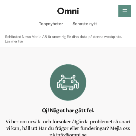
meny
Hem
Toppnyheter
Senaste nytt
Schibsted News Media AB är ansvarig för dina data på denna webbplats.
Läs mer här
Oj! Något har gått fel.
Vi ber om ursäkt och försöker åtgärda problemet så snart
vi kan, håll ut! Har du frågor eller funderingar? Mejla oss
på info@omni.se