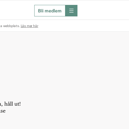
Bli medlem
meny
na webbplats.
Läs mer här
 håll ut!
.se