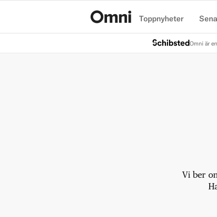
Toppnyheter
Sena
Hem
Omni är en
Vi ber o
Ha