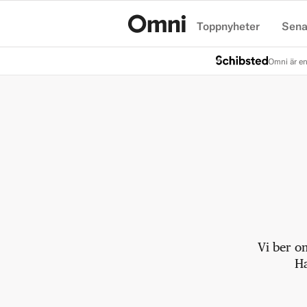
Toppnyheter
Sena
Hem
Omni är en
Vi ber o
Ha