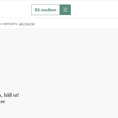
Bli medlem
meny
na webbplats.
Läs mer här
 håll ut!
.se