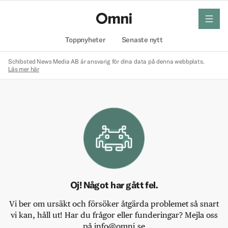
meny
Hem
Toppnyheter
Senaste nytt
Schibsted News Media AB är ansvarig för dina data på denna webbplats.
Läs mer här
Oj! Något har gått fel.
Vi ber om ursäkt och försöker åtgärda problemet så snart
vi kan, håll ut! Har du frågor eller funderingar? Mejla oss
på info@omni.se